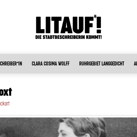
CHREIBER*IN
CLARA COSIMA WOLFF
RUHRGEBIET LANGGEDICHT
A
oxt
uckart